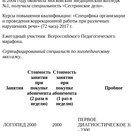
В 2004 году окончила Московский Медицинский колледж
№1, получила специальность «Сестринское дело».
Курсы повышения квалификации: «Специфика организации
и проведения коррекционной работы при различных
нарушениях речи» (72 часа) 2017 г.
Ежегодный участник Всероссийского Педагогического
марафона.
Сертифицированный специалист по логопедическому
массажу.
Стоимость
Стоимость
занятия
занятия
при
при
Занятия
покупке
покупке
Пробное
абонемента
абонемента
(2 раза в
(1 раз в
неделю)
неделю)
ПЕРВОЕ
ЛОГОПЕД
2000
2000
ДИАГНОСТИЧЕСКОЕ З
- 2300